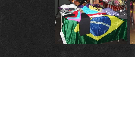
Para sua
informação:
Boca Raton, Flórida