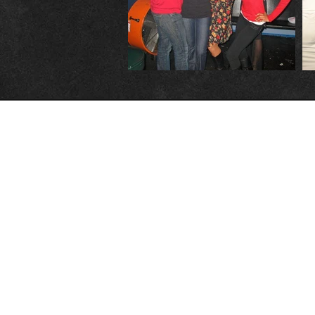
Para sua
informação:
Boca Raton, Flórida
Long Beach, Califórnia
Rio de Janeiro, Brasil