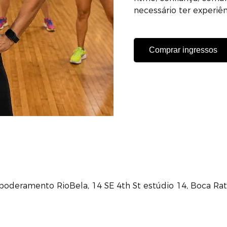
necessário ter experiê
Comprar ingressos
poderamento RioBela, 14 SE 4th St estúdio 14, Boca Rat