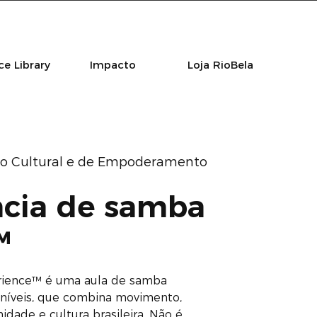
e Library
Impacto
Loja RioBela
o Cultural e de Empoderamento
ncia de samba
™
rience™ é uma aula de samba
 níveis, que combina movimento,
idade e cultura brasileira. Não é