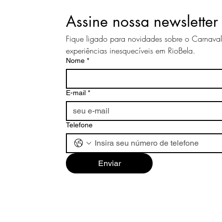
Assine nossa newsletter
Fique ligado para novidades sobre o Carnava
experiências inesquecíveis em RioBela.
Nome
*
E-mail
*
Telefone
Enviar