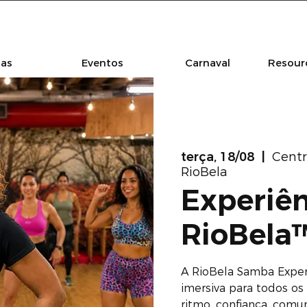
las
Eventos
Carnaval
Resourc
terça, 18/08
  |  
Centr
RioBela
Experiê
RioBela
A RioBela Samba Expe
imersiva para todos os
ritmo, confiança, comun