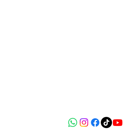
Para sua
informação:
Boca Raton, Flórida
Long Beach, Califórnia
Rio de Janeiro, Brasil
(562) 221-8861
info@riobela.com