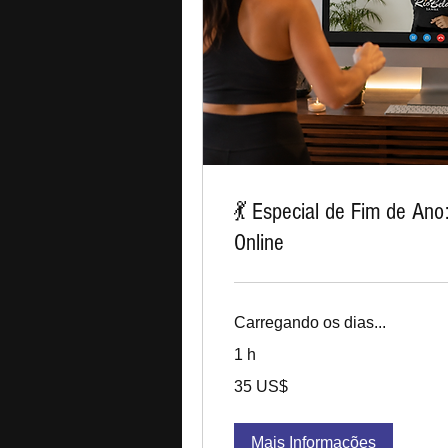
💃 Especial de Fim de An
Online
Carregando os dias...
1 h
35
35 US$
dólares
dos
Estados
Unidos
Mais Informações