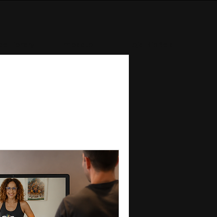
e Library
Impacto
Loja RioBela