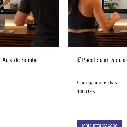
o: Aula de Samba
💃 Pacote com 5 aula
Carregando os dias...
130
130 US$
dólares
dos
Estados
Unidos
Mais Informações