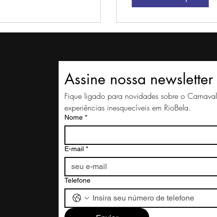
Assine nossa newsletter
Fique ligado para novidades sobre o Carnava
experiências inesquecíveis em RioBela.
Nome
*
E-mail
*
Telefone