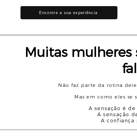
Encontre a sua experiência
Muitas mulheres 
fa
Não faz parte da rotina dele
Mas em como eles se s
A sensação é de
A sensação de
A confiança 