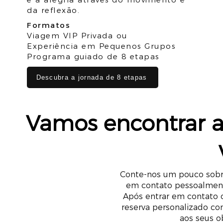
da reflexão.
Formatos
Viagem VIP Privada ou
Experiência em Pequenos Grupos
Programa guiado de 8 etapas
Descubra a jornada de 8 etapas
Vamos encontrar a 
Conte-nos um pouco sobre
em contato pessoalment
Após entrar em contato c
reserva personalizado co
aos seus o