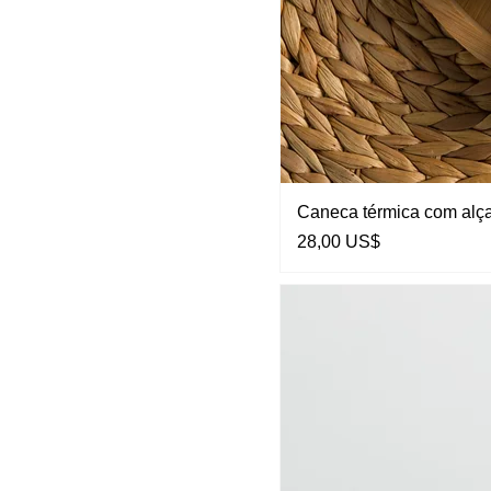
Caneca térmica com al
Preço
28,00 US$