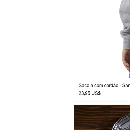
Sacola com cordão - S
Preço
23,95 US$