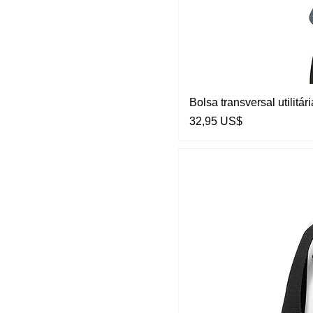
Bolsa transversal utilitá
Preço
32,95 US$