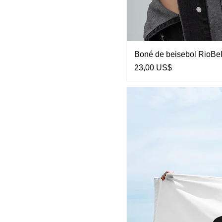
Boné de beisebol RioBe
Preço
23,00 US$