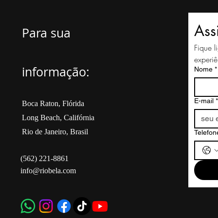
Ass
Para sua
Fique 
experiê
informação:
Nome
*
E-mail
*
Boca Raton, Flórida
Long Beach, Califórnia
Rio de Janeiro, Brasil
Telefon
(562) 221-8861
info@riobela.com