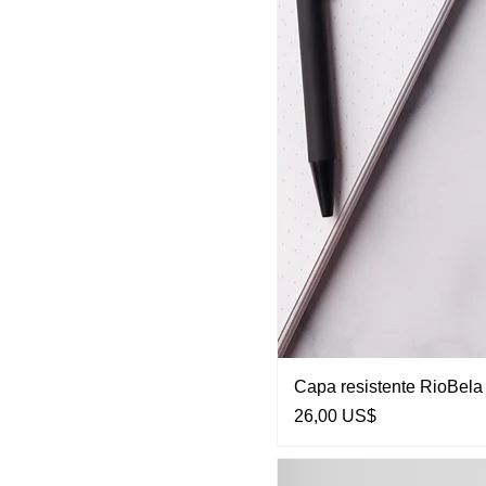
Capa resistente RioBel
Preço
26,00 US$