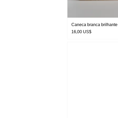
Caneca branca brilhan
Preço
16,00 US$