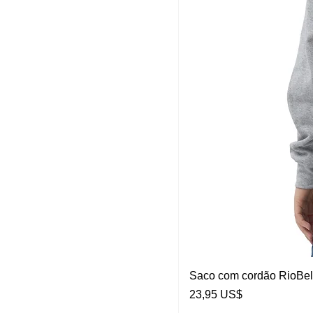
Saco com cordão RioBel
Preço
23,95 US$