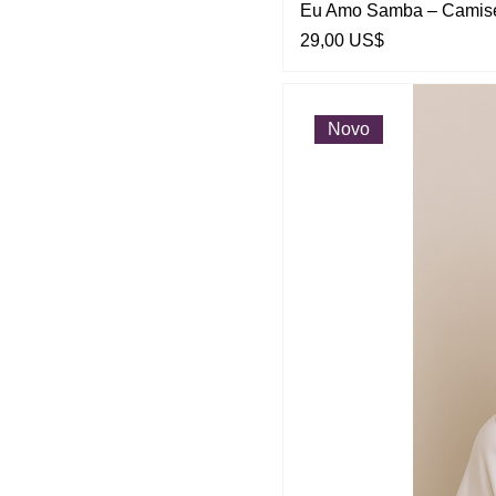
Eu Amo Samba – Camise
Preço
29,00 US$
Novo