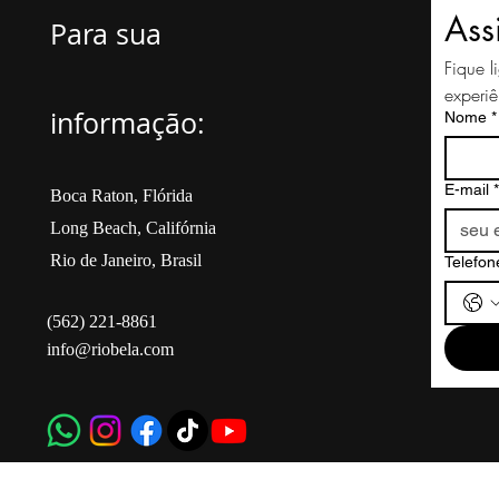
Ass
Para sua
Fique 
experiê
informação:
Nome
*
E-mail
*
Boca Raton, Flórida
Long Beach, Califórnia
Rio de Janeiro, Brasil
Telefon
(562) 221-8861
info@riobela.com