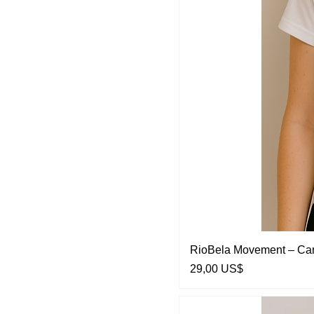
RioBela Movement – Cam
Preço
29,00 US$