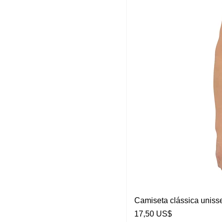
Camiseta clássica uniss
Preço
17,50 US$