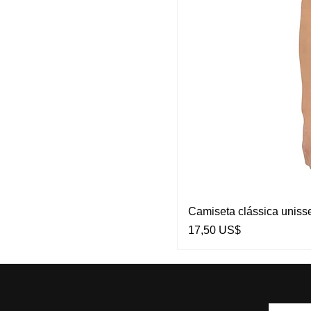
Camiseta clássica uniss
Preço
17,50 US$